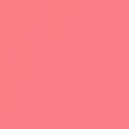
SCO
VE AGENCY
pre nuove, al ritmo della
ntemporanea.
igliori per ottenere risultati concreti.
 tante possibilità, e un grande