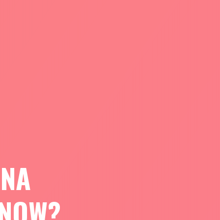
unico e riconoscibile ogni Brand.
NA
 NOW?