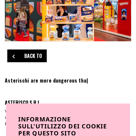
BACK TO
Wh
|
ASTERISCO S.R.L
Via Po, 14 | 10123 Torino
info@asteriscocreativeagency.com
INFORMAZIONE
P.iva 11217100012
SULL'UTILIZZO DEI COOKIE
PER QUESTO SITO