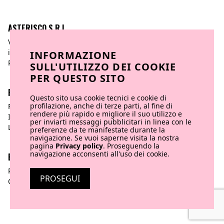
ASTERISCO S.R.L
Via Po, 14 | 10123 Torino
info@asteriscocreativeagency.com
INFORMAZIONE
P.iva 11217100012
SULL'UTILIZZO DEI COOKIE
PER QUESTO SITO
FOLLOW US
Questo sito usa cookie tecnici e cookie di
profilazione, anche di terze parti, al fine di
Facebook
rendere più rapido e migliore il suo utilizzo e
Instagram
per inviarti messaggi pubblicitari in linea con le
Linkedin
preferenze da te manifestate durante la
navigazione. Se vuoi saperne visita la nostra
pagina
Privacy policy
. Proseguendo la
navigazione acconsenti all'uso dei cookie.
BORING STUFF
Privacy policy
PROSEGUI
Cookies