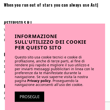
When you run out of stars you can always use
Asterischi.
|
ASTERISCO S.R.L
INFORMAZIONE
Via Po, 14 | 10123 Torino
info@asteriscocreativeagency.com
SULL'UTILIZZO DEI COOKIE
P.iva 11217100012
PER QUESTO SITO
Questo sito usa cookie tecnici e cookie di
FOLLOW US
profilazione, anche di terze parti, al fine di
rendere più rapido e migliore il suo utilizzo e
Facebook
per inviarti messaggi pubblicitari in linea con le
Instagram
preferenze da te manifestate durante la
navigazione. Se vuoi saperne visita la nostra
Linkedin
pagina
Privacy policy
. Proseguendo la
navigazione acconsenti all'uso dei cookie.
BORING STUFF
PROSEGUI
Privacy policy
Cookies