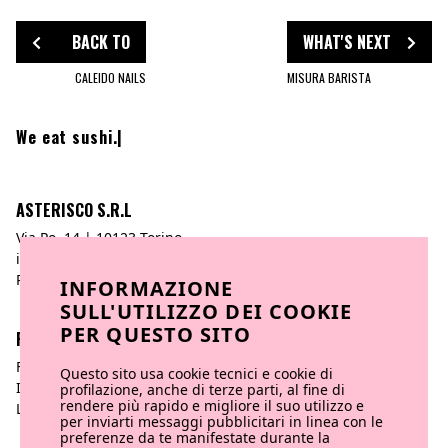
BACK TO
WHAT'S NEXT
CALEIDO NAILS
MISURA BARISTA
We eat
|
ASTERISCO S.R.L
Via Po, 14 | 10123 Torino
info@asteriscocreativeagency.com
P.iva 11217100012
INFORMAZIONE
SULL'UTILIZZO DEI COOKIE
PER QUESTO SITO
FOLLOW US
Facebook
Questo sito usa cookie tecnici e cookie di
Instagram
profilazione, anche di terze parti, al fine di
rendere più rapido e migliore il suo utilizzo e
Linkedin
per inviarti messaggi pubblicitari in linea con le
preferenze da te manifestate durante la