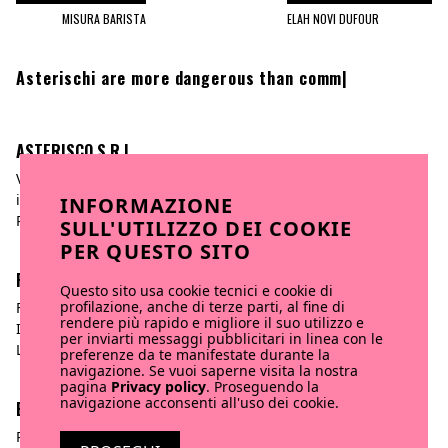
MISURA BARISTA
ELAH NOVI DUFOUR
Asterischi are more dangerous than commas.
|
ASTERISCO S.R.L
Via Po, 14 | 10123 Torino
info@asteriscocreativeagency.com
INFORMAZIONE
P.iva 11217100012
SULL'UTILIZZO DEI COOKIE
PER QUESTO SITO
FOLLOW US
Questo sito usa cookie tecnici e cookie di
profilazione, anche di terze parti, al fine di
Facebook
rendere più rapido e migliore il suo utilizzo e
Instagram
per inviarti messaggi pubblicitari in linea con le
Linkedin
preferenze da te manifestate durante la
navigazione. Se vuoi saperne visita la nostra
pagina
Privacy policy
. Proseguendo la
navigazione acconsenti all'uso dei cookie.
BORING STUFF
Privacy policy